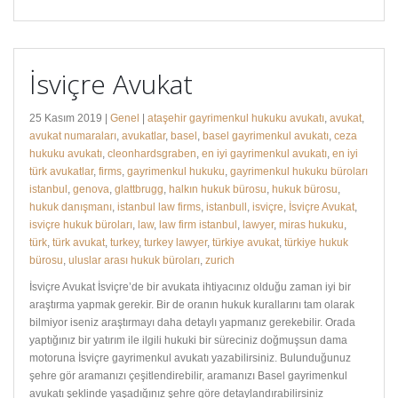
İsviçre Avukat
25 Kasım 2019 |
Genel
|
ataşehir gayrimenkul hukuku avukatı
,
avukat
,
avukat numaraları
,
avukatlar
,
basel
,
basel gayrimenkul avukatı
,
ceza
hukuku avukatı
,
cleonhardsgraben
,
en iyi gayrimenkul avukatı
,
en iyi
türk avukatlar
,
firms
,
gayrimenkul hukuku
,
gayrimenkul hukuku büroları
istanbul
,
genova
,
glattbrugg
,
halkın hukuk bürosu
,
hukuk bürosu
,
hukuk danışmanı
,
istanbul law firms
,
istanbull
,
isviçre
,
İsviçre Avukat
,
isviçre hukuk büroları
,
law
,
law firm istanbul
,
lawyer
,
miras hukuku
,
türk
,
türk avukat
,
turkey
,
turkey lawyer
,
türkiye avukat
,
türkiye hukuk
bürosu
,
uluslar arası hukuk büroları
,
zurich
İsviçre Avukat İsviçre’de bir avukata ihtiyacınız olduğu zaman iyi bir
araştırma yapmak gerekir. Bir de oranın hukuk kurallarını tam olarak
bilmiyor iseniz araştırmayı daha detaylı yapmanız gerekebilir. Orada
yaptığınız bir yatırım ile ilgili hukuki bir süreciniz doğmuşsun dama
motoruna İsviçre gayrimenkul avukatı yazabilirsiniz. Bulunduğunuz
şehre gör aramanızı çeşitlendirebilir, aramanızı Basel gayrimenkul
avukatı şeklinde yaşadığınız şehre göre detaylandırabilirsiniz