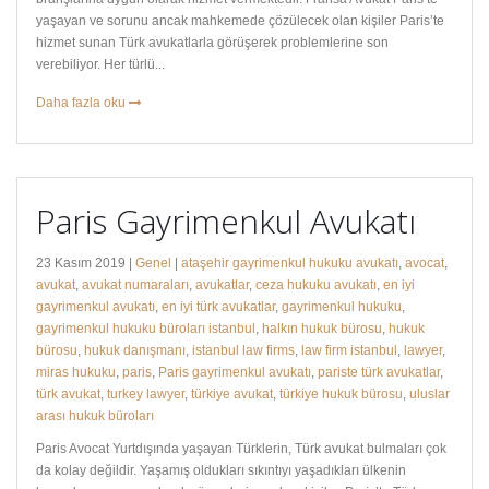
yaşayan ve sorunu ancak mahkemede çözülecek olan kişiler Paris’te
hizmet sunan Türk avukatlarla görüşerek problemlerine son
verebiliyor. Her türlü...
Daha fazla oku
Paris Gayrimenkul Avukatı
23 Kasım 2019 |
Genel
|
ataşehir gayrimenkul hukuku avukatı
,
avocat
,
avukat
,
avukat numaraları
,
avukatlar
,
ceza hukuku avukatı
,
en iyi
gayrimenkul avukatı
,
en iyi türk avukatlar
,
gayrimenkul hukuku
,
gayrimenkul hukuku büroları istanbul
,
halkın hukuk bürosu
,
hukuk
bürosu
,
hukuk danışmanı
,
istanbul law firms
,
law firm istanbul
,
lawyer
,
miras hukuku
,
paris
,
Paris gayrimenkul avukatı
,
pariste türk avukatlar
,
türk avukat
,
turkey lawyer
,
türkiye avukat
,
türkiye hukuk bürosu
,
uluslar
arası hukuk büroları
Paris Avocat Yurtdışında yaşayan Türklerin, Türk avukat bulmaları çok
da kolay değildir. Yaşamış oldukları sıkıntıyı yaşadıkları ülkenin