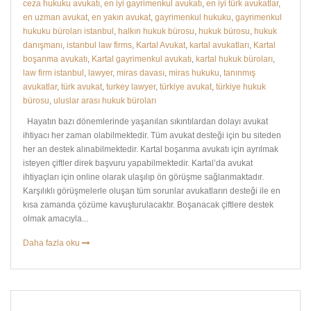
ceza hukuku avukatı
,
en iyi gayrimenkul avukatı
,
en iyi türk avukatlar
,
en uzman avukat
,
en yakın avukat
,
gayrimenkul hukuku
,
gayrimenkul
hukuku büroları istanbul
,
halkın hukuk bürosu
,
hukuk bürosu
,
hukuk
danışmanı
,
istanbul law firms
,
Kartal Avukat
,
kartal avukatları
,
Kartal
boşanma avukatı
,
Kartal gayrimenkul avukatı
,
kartal hukuk büroları
,
law firm istanbul
,
lawyer
,
miras davası
,
miras hukuku
,
tanınmış
avukatlar
,
türk avukat
,
turkey lawyer
,
türkiye avukat
,
türkiye hukuk
bürosu
,
uluslar arası hukuk büroları
Hayatın bazı dönemlerinde yaşanılan sıkıntılardan dolayı avukat
ihtiyacı her zaman olabilmektedir. Tüm avukat desteği için bu siteden
her an destek alınabilmektedir. Kartal boşanma avukatı için ayrılmak
isteyen çiftler direk başvuru yapabilmektedir. Kartal’da avukat
ihtiyaçları için online olarak ulaşılıp ön görüşme sağlanmaktadır.
Karşılıklı görüşmelerle oluşan tüm sorunlar avukatların desteği ile en
kısa zamanda çözüme kavuşturulacaktır. Boşanacak çiftlere destek
olmak amacıyla...
Daha fazla oku