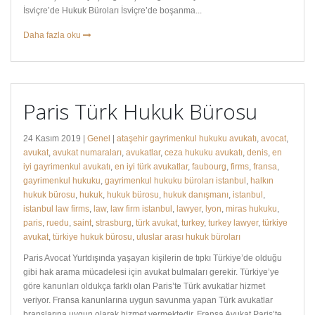
İsviçre’de Hukuk Büroları İsviçre’de boşanma...
Daha fazla oku
Paris Türk Hukuk Bürosu
24 Kasım 2019 |
Genel
|
ataşehir gayrimenkul hukuku avukatı
,
avocat
,
avukat
,
avukat numaraları
,
avukatlar
,
ceza hukuku avukatı
,
denis
,
en
iyi gayrimenkul avukatı
,
en iyi türk avukatlar
,
faubourg
,
firms
,
fransa
,
gayrimenkul hukuku
,
gayrimenkul hukuku büroları istanbul
,
halkın
hukuk bürosu
,
hukuk
,
hukuk bürosu
,
hukuk danışmanı
,
istanbul
,
istanbul law firms
,
law
,
law firm istanbul
,
lawyer
,
lyon
,
miras hukuku
,
paris
,
ruedu
,
saint
,
strasburg
,
türk avukat
,
turkey
,
turkey lawyer
,
türkiye
avukat
,
türkiye hukuk bürosu
,
uluslar arası hukuk büroları
Paris Avocat Yurtdışında yaşayan kişilerin de tıpkı Türkiye’de olduğu
gibi hak arama mücadelesi için avukat bulmaları gerekir. Türkiye’ye
göre kanunları oldukça farklı olan Paris’te Türk avukatlar hizmet
veriyor. Fransa kanunlarına uygun savunma yapan Türk avukatlar
branşlarına uygun olarak hizmet vermektedir. Fransa Avukat Paris’te