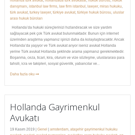
hollanda türk avukat
,
hollandada türk avukatlar
,
hukuk bürosu
,
hukuk
danışmanı
,
istanbul law firms
,
law firm istanbul
,
lawyer
,
miras hukuku
,
türk avukat
,
turkey lawyer
,
türkiye avukat
,
türkiye hukuk bürosu
,
uluslar
arası hukuk büroları
Hollanda’da hukuki süreçlerinizi hızlandıracak ve size yardım
sağlayacak pek çok Türk avukat bulunmaktadır. Bunun için internet
üzerinden araştırma yapmanız işinizi daha da kolaylaştıracaktır. Ancak
Hollanda’da yaşıyor ve Türk avukat arıyor iseniz avukat Hollanda
yerine Türk avukat Hollanda şeklinde arama yapmanız gerekmektedir.
Boşanma, ceza, ticari, kira, oturum ve vize sözleşme, uluslararası para
tahsili, icra ve takipleri, sosyal güvenlik, yabancılar ve...
Daha fazla oku
Hollanda Gayrimenkul
Avukatı
19 Kasım 2019 |
Genel
|
amsterdam
,
ataşehir gayrimenkul hukuku