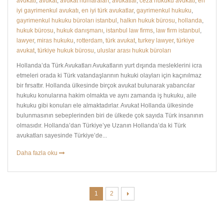
avukatı
,
avukat
,
avukat numaraları
,
avukatlar
,
ceza hukuku avukatı
,
en
iyi gayrimenkul avukatı
,
en iyi türk avukatlar
,
gayrimenkul hukuku
,
gayrimenkul hukuku büroları istanbul
,
halkın hukuk bürosu
,
hollanda
,
hukuk bürosu
,
hukuk danışmanı
,
istanbul law firms
,
law firm istanbul
,
lawyer
,
miras hukuku
,
rotterdam
,
türk avukat
,
turkey lawyer
,
türkiye
avukat
,
türkiye hukuk bürosu
,
uluslar arası hukuk büroları
Hollanda’da Türk Avukatları Avukatların yurt dışında mesleklerini icra
etmeleri orada ki Türk vatandaşlarının hukuki olayları için kaçınılmaz
bir fırsattır. Hollanda ülkesinde birçok avukat bulunarak yabancılar
hukuku konularına hakim olmakta ve aynı zamanda iş hukuku, aile
hukuku gibi konuları ele almaktadırlar. Avukat Hollanda ülkesinde
bulunmasının sebeplerinden biri de ülkede çok sayıda Türk insanının
olmasıdır. Hollanda’dan Türkiye’ye Uzanın Hollanda’da ki Türk
avukatları sayesinde Türkiye’de...
Daha fazla oku
1
2