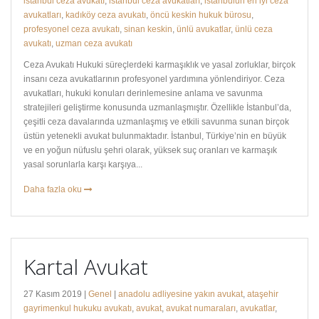
istanbul ceza avukatı
,
istanbul ceza avukatları
,
istanbulun en iyi ceza
avukatları
,
kadıköy ceza avukatı
,
öncü keskin hukuk bürosu
,
profesyonel ceza avukatı
,
sinan keskin
,
ünlü avukatlar
,
ünlü ceza
avukatı
,
uzman ceza avukatı
Ceza Avukatı Hukuki süreçlerdeki karmaşıklık ve yasal zorluklar, birçok
insanı ceza avukatlarının profesyonel yardımına yönlendiriyor. Ceza
avukatları, hukuki konuları derinlemesine anlama ve savunma
stratejileri geliştirme konusunda uzmanlaşmıştır. Özellikle İstanbul’da,
çeşitli ceza davalarında uzmanlaşmış ve etkili savunma sunan birçok
üstün yetenekli avukat bulunmaktadır. İstanbul, Türkiye’nin en büyük
ve en yoğun nüfuslu şehri olarak, yüksek suç oranları ve karmaşık
yasal sorunlarla karşı karşıya...
Daha fazla oku
Kartal Avukat
27 Kasım 2019 |
Genel
|
anadolu adliyesine yakın avukat
,
ataşehir
gayrimenkul hukuku avukatı
,
avukat
,
avukat numaraları
,
avukatlar
,