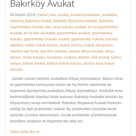
Bakırköy Avukat
26 Kasım 2019 |
Genel
|
ara
,
avukat
,
avukat numaraları
,
avukatlar
,
bakırköy
,
Bakırköy Avukat
,
Bakırköy Boşanma Avukatı
,
Bakırköy
Gayrimenkul Avukatı
,
bul
,
ceza hukuku avukatı
,
en iyi gayrimenkul
avukatı
,
en iyi türk avukatlar
,
gayrimenkul avukatı
,
gayrimenkul
hukuku
,
gayrimenkul hukuku avukat
,
gayrimenkul hukuku büroları
istanbul
,
halkın hukuk bürosu
,
hukuk bürosu
,
hukuk danışmanı
,
istanbul law firms
,
law firm istanbul
,
lawyer
,
Miras Avukatı
,
miras
davası
,
miras hukuku
,
numarası
,
sorgula
,
telefon
,
türk avukat
,
turkey
lawyer
,
türkiye avukat
,
türkiye hukuk bürosu
,
uluslar arası hukuk
büroları
Zaman zaman hepimiz avukatlara ihtiyaç duymaktayız. Bazen miras
ve gayrimenkul konusunda bazen de hiç birimiz istemesek de
boşanma davalarında avukatlara ihtiyaç duymaktayız. Avukatlık konu
belirlendiğinde İstanbul ilinde bulunan Bakırköy Avukatlık büroları bu
ihtiyacımıza cevap vermektedir. Bakırköy Boşanma Avukatı Herkesin
evliliği ile ilgili problemleri olabilir. Bu problemleri öncelikle kendi
içimizde çözmeyi denemeliyiz. Ancak problemler çözülemeyecek
boyutlara ulaştıysa ve boşanma tek çıkar yol...
Daha fazla oku