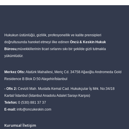
Hukukun üstünlüğü, gizlilik, profesyonellik ve kalite prensipleri
doğrultusunda hareket etmeyi ilke edinen
Öncü & Keskin Hukuk
Bürosu
,müvekkillerinin ticari sırlarını sıkı bir şekilde gizli tutmakla
yükümlüdür.
Merkez Ofis:
Atatürk Mahallesi, Meriç Cd. 34758 Ağaoğlu Andromeda Gold
Residence B Blok D:50 Ataşehir/İstanbul
- Ofis 2:
Cevizli Mah. Mustafa Kemal Cad. Hukukçular İş Mrk. No:34/18
Kartal/ İstanbul (İstanbul Anadolu Adalet Sarayı Karşısı)
Telefon:
0 (530) 881 37 37
E-mail:
info@oncukeskin.com
Kurumsal İletişim