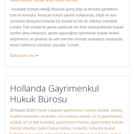
hukuk bürosu
,
uluslar arası hukuk büroları
Avukatlık hizmeti niteliği itibariyle geniş bilgi ve tecrübe gerektiren
özel bir konudur. Alınacak hukuki yardım noktasında, bilgili ve aynı
zamanda deneyimi bulanan bir avukat tercihi de oldukça önemlidir.
Londra Türk avukat ile gerek yapılacak her türlü sözleşmelerde hukuki
yardım alma imkanınız, gerek yapacağınız işlemlerde hukuki destek
alabilmeniz ve gerekse de adli merciler önünde avukatınız vasıtasıyla
temsil edilmeniz mümkün olacaktır. Uzman...
Daha fazla oku
Hollanda Gayrimenkul
Hukuk Bürosu
20 Kasım 2019 |
Genel
|
ataşehir gayrimenkul hukuku avukatı
,
avukat
,
avukat numaraları
,
avukatlar
,
ceza hukuku avukatı
,
en iyi gayrimenkul
avukatı
,
en iyi türk avukatlar
,
gayrimenkul hukuku
,
gayrimenkul hukuku
büroları istanbul
,
halkın hukuk bürosu
,
hollanda
,
hollanda avukat
,