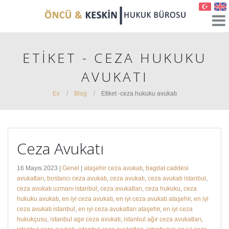
ETIKET - CEZA HUKUKU
AVUKATI
Ev
Blog
Etiket -
ceza hukuku avukatı
Ceza Avukatı
16 Mayıs 2023 |
Genel
|
ataşehir ceza avukatı
,
bagdat caddesi
avukatları
,
bostancı ceza avukatı
,
ceza avukatı
,
ceza avukatı istanbul
,
ceza avukatı uzmanı istanbul
,
ceza avukatları
,
ceza hukuku
,
ceza
hukuku avukatı
,
en iyi ceza avukatı
,
en iyi ceza avukatı ataşehir
,
en iyi
ceza avukatı istanbul
,
en iyi ceza avukatları ataşehir
,
en iyi ceza
hukukçusu
,
istanbul agır ceza avukatı
,
istanbul ağır ceza avukatları
,