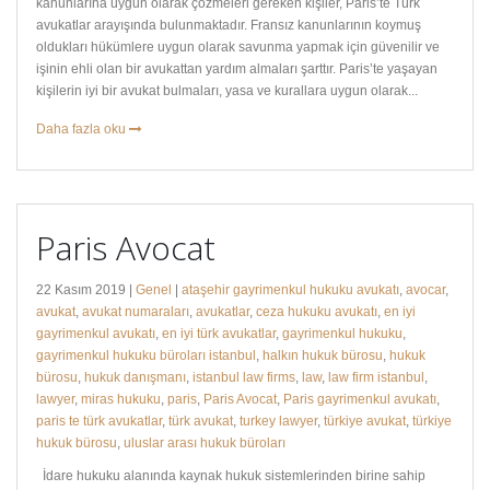
kanunlarına uygun olarak çözmeleri gereken kişiler, Paris’te Türk
avukatlar arayışında bulunmaktadır. Fransız kanunlarının koymuş
oldukları hükümlere uygun olarak savunma yapmak için güvenilir ve
işinin ehli olan bir avukattan yardım almaları şarttır. Paris’te yaşayan
kişilerin iyi bir avukat bulmaları, yasa ve kurallara uygun olarak...
Daha fazla oku
Paris Avocat
22 Kasım 2019 |
Genel
|
ataşehir gayrimenkul hukuku avukatı
,
avocar
,
avukat
,
avukat numaraları
,
avukatlar
,
ceza hukuku avukatı
,
en iyi
gayrimenkul avukatı
,
en iyi türk avukatlar
,
gayrimenkul hukuku
,
gayrimenkul hukuku büroları istanbul
,
halkın hukuk bürosu
,
hukuk
bürosu
,
hukuk danışmanı
,
istanbul law firms
,
law
,
law firm istanbul
,
lawyer
,
miras hukuku
,
paris
,
Paris Avocat
,
Paris gayrimenkul avukatı
,
paris te türk avukatlar
,
türk avukat
,
turkey lawyer
,
türkiye avukat
,
türkiye
hukuk bürosu
,
uluslar arası hukuk büroları
İdare hukuku alanında kaynak hukuk sistemlerinden birine sahip