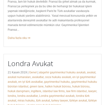
Fransa, tam bir hukuk devletidir. Fransa’da şirket almak ya da kurmak,
Fransa’ya yerleşmek ya da bu ülke de herhangi bir hukuksal işlem
yapmak istediğinizde, başkent Paris’te Türk avukatlar vasıtasıyla
uygun hukuki yardımı alabilirsiniz. Yasal mevzuat konusunda yetkin ve
alanlarında deneyimli avukatlar ile adli makamlarda profesyonel
manada temsil edilmenizde mümkün olur. Gayrimenkul İşlemleri
Fransız...
Daha fazla oku
Londra Avukat
21 Kasım 2019 |
Genel
|
ataşehir gayrimenkul hukuku avukatı
,
avukat
,
avukat numaraları
,
avukatlar
,
ceza hukuku avukatı
,
en iyi gayrimenkul
avukatı
,
en iyi türk avukatlar
,
gayrimenkul hukuku
,
gayrimenkul hukuku
büroları istanbul
,
green lane
,
halkın hukuk bürosu
,
hukuk bürosu
,
hukuk danışmanı
,
ingiltere
,
istanbul law firms
,
law firm istanbul
,
lawyer
,
londra
,
londra avukatlar
,
Londra gayrimenkul avukatı
,
londra türk
avukat
,
miras hukuku
,
türk avukat
,
turkey lawyer
,
türkiye avukat
,
türkiye