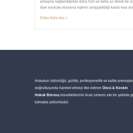
anlaşma sağlandığında daha hızlı ve daha az stresli bir s
diye soracak olursanız eşlerin anlaşabildiği kadar kısa süreb
Daha fazla oku
Hukukun üstünlüğü, gizlilik, profesyonellik ve kalite prensiple
doğrultusunda hareket etmeyi ilke edinen
Öncü & Keskin
Hukuk Bürosu
,müvekkillerinin ticari sırlarını sıkı bir şekilde gi
tutmakla yükümlüdür.