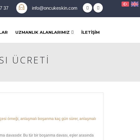
37 37
info@oncukeskin.com
LAR
UZMANLIK ALANLARIMIZ
İLETIŞIM
SI ÜCRETI
çesi örneği
,
anlaşmalı boşanma kaç gün sürer
,
anlaşmalı
davasıdır. Bu tür bir boşanma davası, eşler arasında