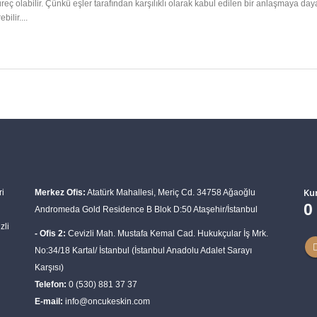
üreç olabilir. Çünkü eşler tarafından karşılıklı olarak kabul edilen bir anlaşmaya 
ilir....
Ku
ri
Merkez Ofis:
Atatürk Mahallesi, Meriç Cd. 34758 Ağaoğlu
0
Andromeda Gold Residence B Blok D:50 Ataşehir/İstanbul
zli
- Ofis 2:
Cevizli Mah. Mustafa Kemal Cad. Hukukçular İş Mrk.
No:34/18 Kartal/ İstanbul (İstanbul Anadolu Adalet Sarayı
Karşısı)
Telefon:
0 (530) 881 37 37
E-mail:
info@oncukeskin.com