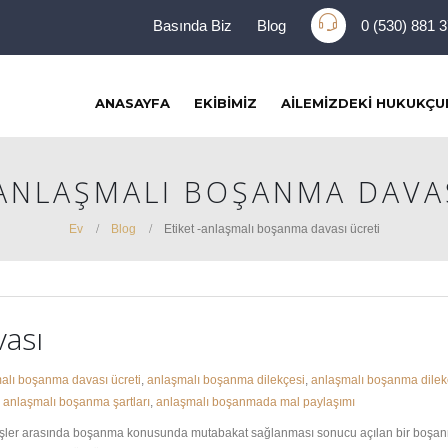
Basında Biz
Blog
0 (530) 881 
ANASAYFA
EKIBIMIZ
AILEMIZDEKI HUKUKÇU
 ANLAŞMALI BOŞANMA DAVA
Ev
Blog
Etiket -
anlaşmalı boşanma davası ücreti
ası
alı boşanma davası ücreti
,
anlaşmalı boşanma dilekçesi
,
anlaşmalı boşanma dilek
,
anlaşmalı boşanma şartları
,
anlaşmalı boşanmada mal paylaşımı
ler arasında boşanma konusunda mutabakat sağlanması sonucu açılan bir boşanma 