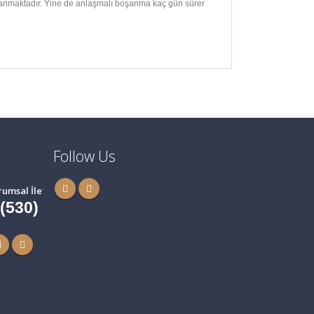
dayanmaktadır. Yine de anlaşmalı boşanma kaç gün sürer
Follow Us
rumsal İletişim
 (530) 881 37 37