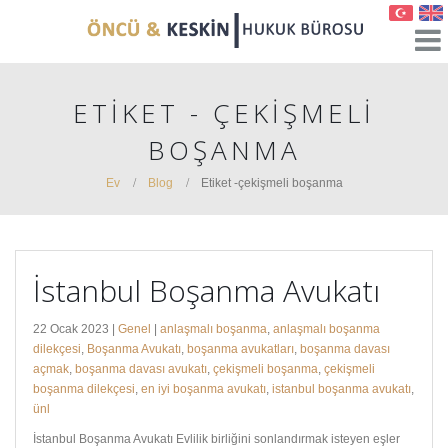
ETIKET - ÇEKIŞMELI
BOŞANMA
Ev
Blog
Etiket -
çekişmeli boşanma
İstanbul Boşanma Avukatı
22 Ocak 2023 |
Genel
|
anlaşmalı boşanma
,
anlaşmalı boşanma
dilekçesi
,
Boşanma Avukatı
,
boşanma avukatları
,
boşanma davası
açmak
,
boşanma davası avukatı
,
çekişmeli boşanma
,
çekişmeli
boşanma dilekçesi
,
en iyi boşanma avukatı
,
istanbul boşanma avukatı
,
ünl
İstanbul Boşanma Avukatı Evlilik birliğini sonlandırmak isteyen eşler