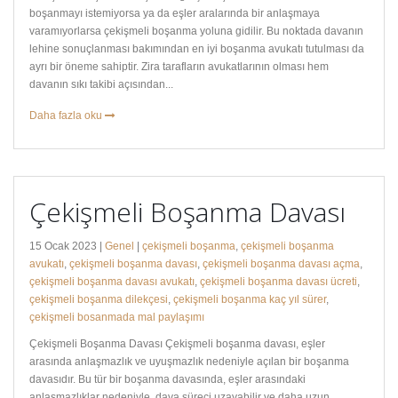
boşanmayı istemiyorsa ya da eşler aralarında bir anlaşmaya
varamıyorlarsa çekişmeli boşanma yoluna gidilir. Bu noktada davanın
lehine sonuçlanması bakımından en iyi boşanma avukatı tutulması da
ayrı bir öneme sahiptir. Zira tarafların avukatlarının olması hem
davanın sıkı takibi açısından...
Daha fazla oku
Çekişmeli Boşanma Davası
15 Ocak 2023 |
Genel
|
çekişmeli boşanma
,
çekişmeli boşanma
avukatı
,
çekişmeli boşanma davası
,
çekişmeli boşanma davası açma
,
çekişmeli boşanma davası avukatı
,
çekişmeli boşanma davası ücreti
,
çekişmeli boşanma dilekçesi
,
çekişmeli boşanma kaç yıl sürer
,
çekişmeli bosanmada mal paylaşımı
Çekişmeli Boşanma Davası Çekişmeli boşanma davası, eşler
arasında anlaşmazlık ve uyuşmazlık nedeniyle açılan bir boşanma
davasıdır. Bu tür bir boşanma davasında, eşler arasındaki
anlaşmazlıklar nedeniyle, dava süreci uzayabilir ve daha uzun