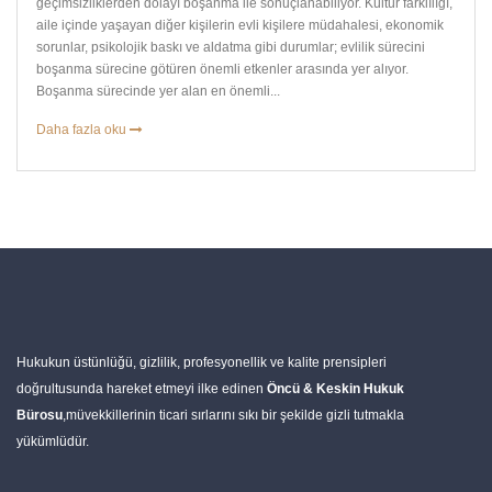
geçimsizliklerden dolayı boşanma ile sonuçlanabiliyor. Kültür farklılığı,
aile içinde yaşayan diğer kişilerin evli kişilere müdahalesi, ekonomik
sorunlar, psikolojik baskı ve aldatma gibi durumlar; evlilik sürecini
boşanma sürecine götüren önemli etkenler arasında yer alıyor.
Boşanma sürecinde yer alan en önemli...
Daha fazla oku
Hukukun üstünlüğü, gizlilik, profesyonellik ve kalite prensipleri
doğrultusunda hareket etmeyi ilke edinen
Öncü & Keskin Hukuk
Bürosu
,müvekkillerinin ticari sırlarını sıkı bir şekilde gizli tutmakla
yükümlüdür.