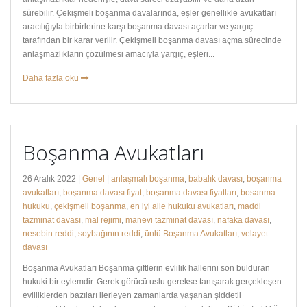
sürebilir. Çekişmeli boşanma davalarında, eşler genellikle avukatları
aracılığıyla birbirlerine karşı boşanma davası açarlar ve yargıç
tarafından bir karar verilir. Çekişmeli boşanma davası açma sürecinde
anlaşmazlıkların çözülmesi amacıyla yargıç, eşleri...
Daha fazla oku
Boşanma Avukatları
26 Aralık 2022 |
Genel
|
anlaşmalı boşanma
,
babalık davası
,
boşanma
avukatları
,
boşanma davası fiyat
,
boşanma davası fiyatları
,
bosanma
hukuku
,
çekişmeli boşanma
,
en iyi aile hukuku avukatları
,
maddi
tazminat davası
,
mal rejimi
,
manevi tazminat davası
,
nafaka davası
,
nesebin reddi
,
soybağının reddi
,
ünlü Boşanma Avukatları
,
velayet
davası
Boşanma Avukatları Boşanma çiftlerin evlilik hallerini son bulduran
hukuki bir eylemdir. Gerek görücü uslu gerekse tanışarak gerçekleşen
evliliklerden bazıları ilerleyen zamanlarda yaşanan şiddetli