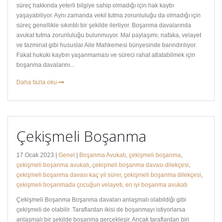
süreç hakkında yeterli bilgiye sahip olmadığı için hak kaybı
yaşayabiliyor. Aynı zamanda vekil tutma zorunluluğu da olmadığı için
süreç genellikle sıkıntılı bir şekilde ilerliyor. Boşanma davalarında
avukat tutma zorunluluğu bulunmuyor. Mal paylaşımı, nafaka, velayet
ve tazminat gibi hususlar Aile Mahkemesi bünyesinde barındırılıyor.
Fakat hukuki kaybın yaşanmaması ve süreci rahat atlatabilmek için
boşanma davalarını...
Daha fazla oku
Çekişmeli Boşanma
17 Ocak 2023 |
Genel
|
Boşanma Avukatı
,
çekişmeli boşanma
,
çekişmeli boşanma avukatı
,
çekişmeli boşanma davası dilekçesi
,
çekişmeli boşanma davası kaç yıl sürer
,
çekişmeli boşanma dilekçesi
,
çekişmeli boşanmada çocuğun velayeti
,
en iyi boşanma avukatı
Çekişmeli Boşanma Boşanma davaları anlaşmalı olabildiği gibi
çekişmeli de olabilir. Taraflardan ikisi de boşanmayı istiyorlarsa
anlaşmalı bir şekilde boşanma gerçekleşir. Ancak taraflardan biri