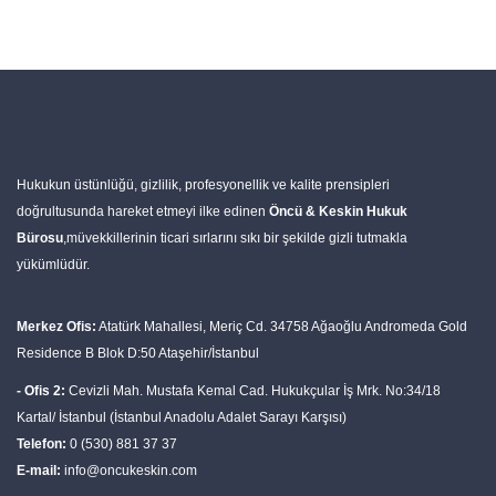
Hukukun üstünlüğü, gizlilik, profesyonellik ve kalite prensipleri
doğrultusunda hareket etmeyi ilke edinen
Öncü & Keskin Hukuk
Bürosu
,müvekkillerinin ticari sırlarını sıkı bir şekilde gizli tutmakla
yükümlüdür.
Merkez Ofis:
Atatürk Mahallesi, Meriç Cd. 34758 Ağaoğlu Andromeda Gold
Residence B Blok D:50 Ataşehir/İstanbul
- Ofis 2:
Cevizli Mah. Mustafa Kemal Cad. Hukukçular İş Mrk. No:34/18
Kartal/ İstanbul (İstanbul Anadolu Adalet Sarayı Karşısı)
Telefon:
0 (530) 881 37 37
E-mail:
info@oncukeskin.com