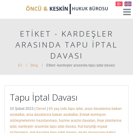
ETIKET - KARDEŞLER
ARASINDA TAPU IPTAL
DAVASI
Ev
Blog
Etiket -
kardeşler arasında tapu iptal davası
Tapu İptal Davası
10 Şubat 2023 |
Genel
|
65 yaş üstü tapu iptal
,
arazi davalarına bakan
avukatlar
,
arsa davalarına bakan avukatlar
,
Emlak komisyon
sözleşmelerinin hazırlanması
,
hazine arazisi davaları
,
İmar planlarına
iptal
,
kardeşler arasında tapu iptal davası
,
Kat karşılığı inşaat
sözleşmesi
,
mal kaçırma tapu iptal davası
,
muris muvazaası kabul