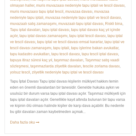
olmayan haller
,
muris muvazaası nedeniyle tapu iptali ve tescil davası
,
muris muvazaası tapu iptal tescil
,
muvazaa davası
,
muvazaa
nedeniyle tapu iptali
,
muvazaa nedeniyle tapu iptali ve tescil davası
,
muvazaalı satış zamanaşımı
,
muvazaalı tapu iptal davası
,
Riskli bina
,
Tapu iptal davaları
,
tapu iptal davası
,
tapu iptal davası kaç yıl içinde
açılır
,
tapu iptal davası zamanaşımı
,
tapu iptal tescil davası
,
tapu iptal
ve tescil davası
,
tapu iptal ve tescil davası emsal kararlar
,
tapu iptal ve
tescil davası zamanaşımı
,
tapu iptali
,
tapu işlerine bakan avukatlar
,
tapu kadastro avukatları
,
tapu tescil davası
,
tapu tescil iptal davası
,
tapuya itiraz süresi kaç yıl
,
taşınmaz davaları
,
Taşınmaz satış vaadi
sözleşmesi
,
taşınmazlarda zilyetlik davaları
,
tescile zorlama davası
,
yolsuz tescil
,
zilyetlik nedeniyle tapu iptal ve tescil davası
Tapu İptal Davası Tapu iptal davası kişilerin mülkiyet hakkını temin
eden en önemli davalardan bir tanesidir. Genelde hukuka aykırı ve
usulsüz bir durum varsa tapu iptal davası açılır. Taşınmaz mülkiyeti için
tapu iptal davaları açılır. Genellikle kayıt altında bulunan bir tapu varsa
ve kişinin ölü olması halinde kişiler de karşı dava açabilir. Bu nedenle
bu gibi davaları zaman kaybetmeden açmak...
Daha fazla oku