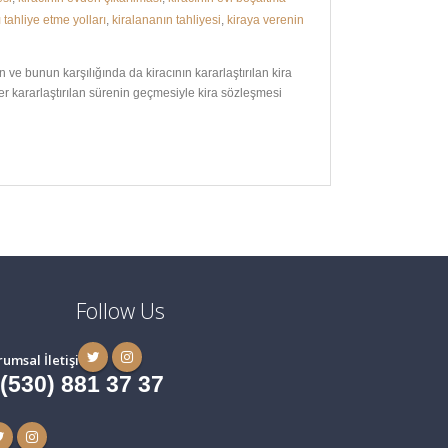
ı tahliye etme yolları
,
kiralananın tahliyesi
,
kiraya verenin
ve bunun karşılığında da kiracının kararlaştırılan kira
Eğer kararlaştırılan sürenin geçmesiyle kira sözleşmesi
Follow Us
rumsal İletişim
 (530) 881 37 37