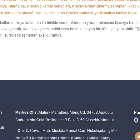
acıya ihtarname
,
kiracıyı çıkarma sebepleri
,
kiracıyı evden çıkarma sebepleri
,
kiracıy
en sonra kira alacağı
,
yeni ev sahibinin kiracıyı tahliyesi
,
yeni malikin tahliye hakkı
llanımı veya kullanma ile birlikte semerelerinden yararlanılmasını kiracıya bırakan 
sözleşmedir. Kira sözleşmesi belirli veya belirli olmayan bir süre için yapılabilir. 
irli süreli sözleşmeden aksi durumda...
Ku
ri
Merkez Ofis:
Atatürk Mahallesi, Meriç Cd. 34758 Ağaoğlu
0
Andromeda Gold Residence B Blok D:50 Ataşehir/İstanbul
zli
- Ofis 2:
Cevizli Mah. Mustafa Kemal Cad. Hukukçular İş Mrk.
No:34/18 Kartal/ İstanbul (İstanbul Anadolu Adalet Sarayı