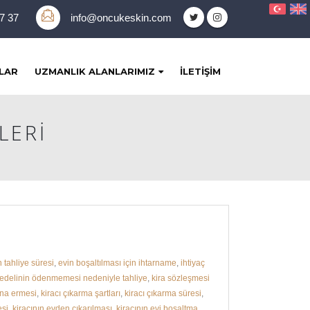
37 37
info@oncukeskin.com
LAR
UZMANLIK ALANLARIMIZ
İLETIŞIM
LERI
n tahliye süresi
,
evin boşaltılması için ihtarname
,
ihtiyaç
bedelinin ödenmemesi nedeniyle tahliye
,
kira sözleşmesi
ona ermesi
,
kiracı çıkarma şartları
,
kiracı çıkarma süresi
,
esi
,
kiracının evden çıkarılması
,
kiracının evi boşaltma