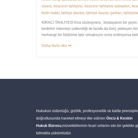
süresi
,
kiracının tahliyesi
,
kiracının tahliyesi sebepleri
,
kir
fesih hakkı
,
tahliye davası
,
tahliye davası şartları
,
tahliyed
KİRACI TAHLİYESİ Kira sözleşmesi, kiralayanın bir şeyin ku
bedelini ödemeyi üstlendiği iki tarafa da borç yükleyen bir 
herhangi bir bildirime tabi olmaksızın sona erdiriyorsa bel
Daha fazla oku
Hukukun üstünlüğü, gizlilik, profesyonellik ve kalite prensiple
doğrultusunda hareket etmeyi ilke edinen
Öncü & Keskin
Hukuk Bürosu
,müvekkillerinin ticari sırlarını sıkı bir şekilde gi
tutmakla yükümlüdür.