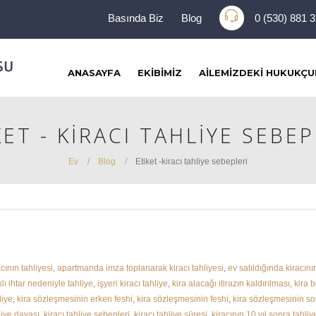
Basında Biz
Blog
0 (530) 881 
ANASAYFA
EKIBIMIZ
AILEMIZDEKI HUKUKÇU
KET - KIRACI TAHLIYE SEBEP
Ev
Blog
Etiket -
kiracı tahliye sebepleri
acının tahliyesi
,
apartmanda imza toplanarak kiracı tahliyesi
,
ev satıldığında kiracını
klı ihtar nedeniyle tahliye
,
işyeri kiracı tahliye
,
kira alacağı itirazın kaldırılması
,
kira 
liye
,
kira sözleşmesinin erken feshi
,
kira sözleşmesinin feshi
,
kira sözleşmesinin s
liye davası
,
kiracı tahliye sebepleri
,
kiracı tahliye süresi
,
kiracının 10 yıl sonra tahliy