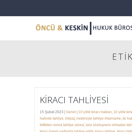
ETI
KİRACI TAHLİYESİ
15 Şubat 2023 |
Genel
|
10 yıllık kiracı hakları
,
10 yıllık kir
halinde tahliye
,
ihtiyaç nedeniyle tahliye ihtarname
,
iki ha
bittikten sonra tahliye süresi
,
kira sözleşmesi olmadan tah
kiracı hangi şartlarda tahliye edilir
,
kiracı tahliye
,
kiracı tah