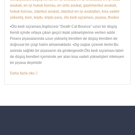
avukatı
,
en iyi hukuk bürosu
,
en ünlü avukat
,
gayrimenkul avukatı
,
hukuk bürosu
,
istanbul avukat
,
istanbul en iyi avukatları
,
kısa vadeli
yükseliş
,
koin
,
kripto
,
kripto para
,
ölü kedi sıçraması
,
piyasa
,
thodex
•Ölü kedi sıçraması,İngilizcesi “Death Cat Bounce” uzun bir düşüş
trendi içinde ortaya çıkan geçici tepki yükselişlerine verilen addır.
Finans piyasalarında uzun yükseliş trendleri de düşüş trendleri de
doğrusal bir çizgi halini almamaktadır. •Zig-zaglar çizerek ilerler.Bu
aslında sağlıklı bir piyasanın da göstergesidir.Ölü kedi sıçraması tabiri
de düşüş trendleri içerisinde yer alan kısa vadeli yükselişleri niteleyen
bir piyasa deyimidir
Daha fazla oku