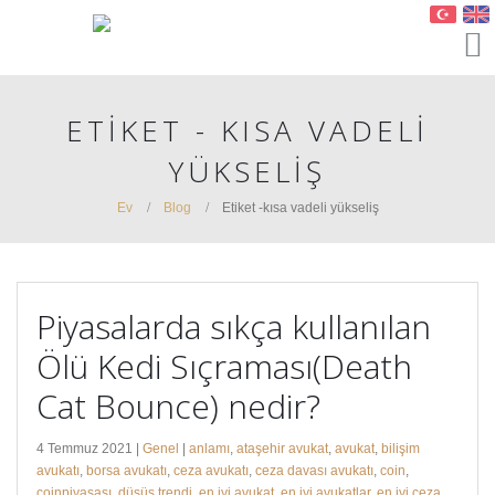
ETIKET - KISA VADELI
YÜKSELIŞ
Ev
Blog
Etiket -
kısa vadeli yükseliş
Piyasalarda sıkça kullanılan
Ölü Kedi Sıçraması(Death
Cat Bounce) nedir?
4 Temmuz 2021 |
Genel
|
anlamı
,
ataşehir avukat
,
avukat
,
bilişim
avukatı
,
borsa avukatı
,
ceza avukatı
,
ceza davası avukatı
,
coin
,
coinpiyasası
,
düşüş trendi
,
en iyi avukat
,
en iyi avukatlar
,
en iyi ceza