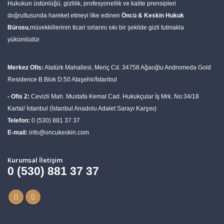
Hukukun üstünlüğü, gizlilik, profesyonellik ve kalite prensipleri
doğrultusunda hareket etmeyi ilke edinen
Öncü & Keskin Hukuk
Bürosu
,müvekkillerinin ticari sırlarını sıkı bir şekilde gizli tutmakla
yükümlüdür.
Merkez Ofis:
Atatürk Mahallesi, Meriç Cd. 34758 Ağaoğlu Andromeda Gold
Residence B Blok D:50 Ataşehir/İstanbul
- Ofis 2:
Cevizli Mah. Mustafa Kemal Cad. Hukukçular İş Mrk. No:34/18
Kartal/ İstanbul (İstanbul Anadolu Adalet Sarayı Karşısı)
Telefon:
0 (530) 881 37 37
E-mail:
info@oncukeskin.com
Kurumsal İletişim
0 (530) 881 37 37