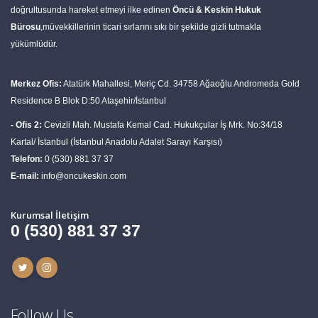
doğrultusunda hareket etmeyi ilke edinen
Öncü & Keskin Hukuk
Bürosu
,müvekkillerinin ticari sırlarını sıkı bir şekilde gizli tutmakla
yükümlüdür.
Merkez Ofis:
Atatürk Mahallesi, Meriç Cd. 34758 Ağaoğlu Andromeda Gold
Residence B Blok D:50 Ataşehir/İstanbul
- Ofis 2:
Cevizli Mah. Mustafa Kemal Cad. Hukukçular İş Mrk. No:34/18
Kartal/ İstanbul (İstanbul Anadolu Adalet Sarayı Karşısı)
Telefon:
0 (530) 881 37 37
E-mail:
info@oncukeskin.com
Kurumsal İletişim
0 (530) 881 37 37
Follow Us