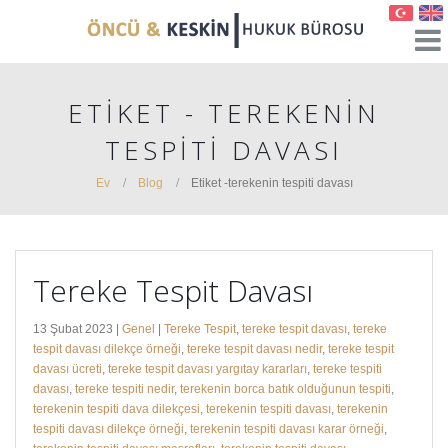
ETIKET - TEREKENIN
TESPITI DAVASI
Ev
Blog
Etiket -
terekenin tespiti davası
Tereke Tespit Davası
13 Şubat 2023 |
Genel
|
Tereke Tespit
,
tereke tespit davası
,
tereke
tespit davası dilekçe örneği
,
tereke tespit davası nedir
,
tereke tespit
davası ücreti
,
tereke tespit davası yargıtay kararları
,
tereke tespiti
davası
,
tereke tespiti nedir
,
terekenin borca batık olduğunun tespiti
,
terekenin tespiti dava dilekçesi
,
terekenin tespiti davası
,
terekenin
tespiti davası dilekçe örneği
,
terekenin tespiti davası karar örneği
,