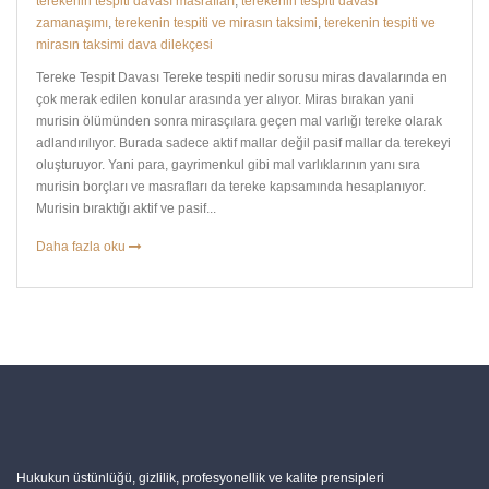
terekenin tespiti davası masrafları
,
terekenin tespiti davası
zamanaşımı
,
terekenin tespiti ve mirasın taksimi
,
terekenin tespiti ve
mirasın taksimi dava dilekçesi
Tereke Tespit Davası Tereke tespiti nedir sorusu miras davalarında en
çok merak edilen konular arasında yer alıyor. Miras bırakan yani
murisin ölümünden sonra mirasçılara geçen mal varlığı tereke olarak
adlandırılıyor. Burada sadece aktif mallar değil pasif mallar da terekeyi
oluşturuyor. Yani para, gayrimenkul gibi mal varlıklarının yanı sıra
murisin borçları ve masrafları da tereke kapsamında hesaplanıyor.
Murisin bıraktığı aktif ve pasif...
Daha fazla oku
Hukukun üstünlüğü, gizlilik, profesyonellik ve kalite prensipleri