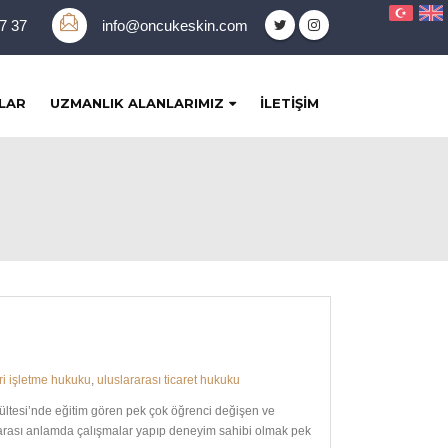
37 37
info@oncukeskin.com
LAR
UZMANLIK ALANLARIMIZ
İLETIŞIM
ari işletme hukuku
,
uluslararası ticaret hukuku
ültesi’nde eğitim gören pek çok öğrenci değişen ve
ararası anlamda çalışmalar yapıp deneyim sahibi olmak pek