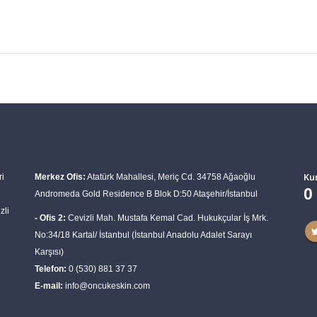
Ku
ri
Merkez Ofis:
Atatürk Mahallesi, Meriç Cd. 34758 Ağaoğlu
0
Andromeda Gold Residence B Blok D:50 Ataşehir/İstanbul
zli
- Ofis 2:
Cevizli Mah. Mustafa Kemal Cad. Hukukçular İş Mrk.
No:34/18 Kartal/ İstanbul (İstanbul Anadolu Adalet Sarayı
Karşısı)
Telefon:
0 (530) 881 37 37
E-mail:
info@oncukeskin.com