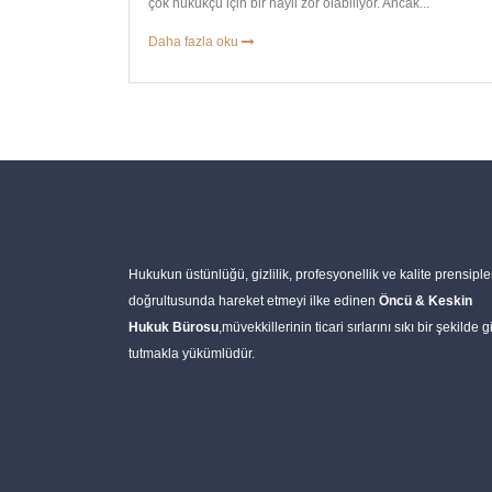
çok hukukçu için bir hayli zor olabiliyor. Ancak...
Daha fazla oku
Hukukun üstünlüğü, gizlilik, profesyonellik ve kalite prensiple
doğrultusunda hareket etmeyi ilke edinen
Öncü & Keskin
Hukuk Bürosu
,müvekkillerinin ticari sırlarını sıkı bir şekilde gi
tutmakla yükümlüdür.