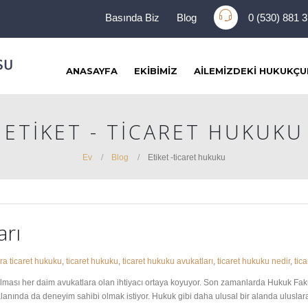
Basında Biz
Blog
0 (530) 881 
ANASAYFA
EKIBIMIZ
AILEMIZDEKI HUKUKÇU
ETIKET - TICARET HUKUKU
Ev
Blog
Etiket -
ticaret hukuku
arı
ra ticaret hukuku
,
ticaret hukuku
,
ticaret hukuku avukatları
,
ticaret hukuku nedir
,
tic
 olması her daim avukatlara olan ihtiyacı ortaya koyuyor. Son zamanlarda Hukuk Fak
 alanında da deneyim sahibi olmak istiyor. Hukuk gibi daha ulusal bir alanda ulusl