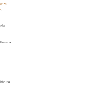
i ceza
o
,
adar
 Kurulca
ihbarda