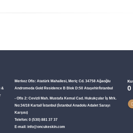
Ku
Merkez Ofis:
Atatürk Mahallesi, Meriç Cd. 34758 Ağaoğlu
0
̈ &
Andromeda Gold Residence B Blok D:50 Ataşehir/İstanbul
r
- Ofis 2:
Cevizli Mah. Mustafa Kemal Cad. Hukukçular İş Mrk.
No:34/18 Kartal/ İstanbul (İstanbul Anadolu Adalet Sarayı
Karşısı)
Telefon:
0 (530) 881 37 37
E-mail:
info@oncukeskin.com