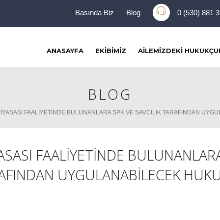
Basında Biz
Blog
0 (530) 881 
ANASAYFA
EKIBIMIZ
AILEMIZDEKI HUKUKÇU
BLOG
PİYASASI FAALİYETİNDE BULUNANLARA SPK VE SAVCILIK TARAFINDAN UYG
YASASI FAALİYETİNDE BULUNANLAR
ARAFINDAN UYGULANABİLECEK HUKU