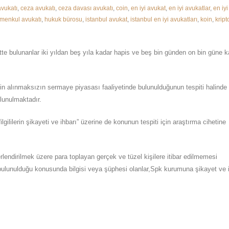
vukatı
,
ceza avukatı
,
ceza davası avukatı
,
coin
,
en iyi avukat
,
en iyi avukatlar
,
en iy
imenkul avukatı
,
hukuk bürosu
,
istanbul avukat
,
istanbul en iyi avukatları
,
koin
,
kript
te bulunanlar iki yıldan beş yıla kadar hapis ve beş bin günden on bin güne k
in alınmaksızın sermaye piyasası faaliyetinde bulunulduğunun tespiti halinde
lunulmaktadır.
lgililerin şikayeti ve ihbarı” üzerine de konunun tespiti için araştırma cihetine
lendirilmek üzere para toplayan gerçek ve tüzel kişilere itibar edilmemesi
de bulunulduğu konusunda bilgisi veya şüphesi olanlar,Spk kurumuna şikayet ve 