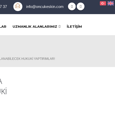
37 37
info@oncukeskin.com
LAR
UZMANLIK ALANLARIMIZ
İLETIŞIM
ULANABİLECEK HUKUKİ YAPTIRIMLAR!
A
Kİ