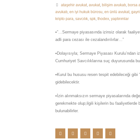
ataşehir avukat
,
avukat
,
bilişim avukatı
,
borsa a
avukatı
,
en iyi hukuk bürosu
,
en ünlü avukat
,
gayr
kripto para
,
savcılık
,
spk
,
thodex
,
yaptırımlar
•”…Sermaye piyasasında izinsiz olarak faaliyet
adli para cezası ile cezalandırılırlar…”
•Dolayısıyla; Sermaye Piyasası Kurulu’ndan iz
Cumhuriyet Savcılıklarına suç duyurusunda bu
•Kurul bu hususu resen tespit edebileceği gibi “i
gidebilecektir.
•İzin alınmaksızın sermaye piyasalarında değer
gerekmekte olup;ilgili kişilerin bu faaliyetler
bulunabilirler.