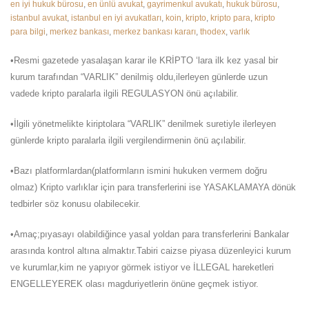
en iyi hukuk bürosu
,
en ünlü avukat
,
gayrimenkul avukatı
,
hukuk bürosu
,
istanbul avukat
,
istanbul en iyi avukatları
,
koin
,
kripto
,
kripto para
,
kripto
para bilgi
,
merkez bankası
,
merkez bankası kararı
,
thodex
,
varlık
•Resmi gazetede yasalaşan karar ile KRİPTO ‘lara ilk kez yasal bir
kurum tarafından “VARLIK” denilmiş oldu,ilerleyen günlerde uzun
vadede kripto paralarla ilgili REGULASYON önü açılabilir.
•İlgili yönetmelikte kiriptolara “VARLIK” denilmek suretiyle ilerleyen
günlerde kripto paralarla ilgili vergilendirmenin önü açılabilir.
•Bazı platformlardan(platformların ismini hukuken vermem doğru
olmaz) Kripto varlıklar için para transferlerini ise YASAKLAMAYA dönük
tedbirler söz konusu olabilecekir.
•Amaç;pıyasayı olabildiğince yasal yoldan para transferlerini Bankalar
arasında kontrol altına almaktır.Tabiri caizse piyasa düzenleyici kurum
ve kurumlar,kim ne yapıyor görmek istiyor ve İLLEGAL hareketleri
ENGELLEYEREK olası magduriyetlerin önüne geçmek istiyor.