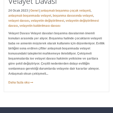
Velayet Davası
24 Ocak 2023 |
Genel
|
anlaşmalı boşanma çoçuk velayeti
,
anlaşmalı boşanmada velayet
,
boşanma davasında velayet
,
velayet davası
,
velayetin değiştirilmesi
,
velayetin değiştirilmesi
davası
,
velayetin kaldırılması davası
Velayet Davası Velayet davaları boşanma davalarının önemli
konuları arasında yer alıyor. Boşanma halinde çocukların velayeti
baba ve annenin müşterek olarak kullanımı için düzenleniyor. Evlilik
birliğini sona erdiren çiftler anlaşmalı boşanmada velayet
konusundaki taleplerini mahkemeye iletebiliyor. Çekişmeli
boşanmalarda ise velayet davası hakimin yetkisine ve şartlara
göre şekil değiştiriyor. Çeşitli nedenlerden dolayı evliliğin
sonlanması gerektiği durumlarda velayete dair kararlar alınıyor.
Anlaşmalı olsun çekişmeli...
Daha fazla oku