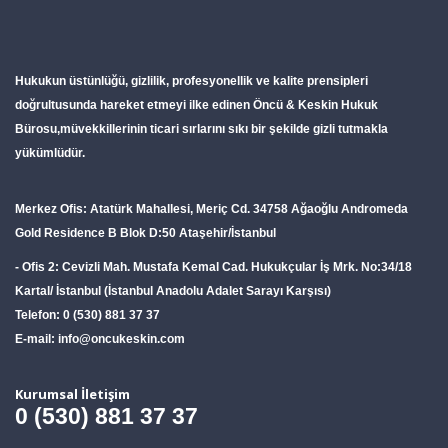
Hukukun üstünlüğü, gizlilik, profesyonellik ve kalite prensipleri
doğrultusunda hareket etmeyi ilke edinen
Öncü & Keskin Hukuk
Bürosu
,müvekkillerinin ticari sırlarını sıkı bir şekilde gizli tutmakla
yükümlüdür.
Merkez Ofis:
Atatürk Mahallesi, Meriç Cd. 34758 Ağaoğlu Andromeda
Gold Residence B Blok D:50 Ataşehir/İstanbul
- Ofis 2:
Cevizli Mah. Mustafa Kemal Cad. Hukukçular İş Mrk. No:34/18
Kartal/ İstanbul (İstanbul Anadolu Adalet Sarayı Karşısı)
Telefon:
0 (530) 881 37 37
E-mail:
info@oncukeskin.com
Kurumsal İletişim
0 (530) 881 37 37