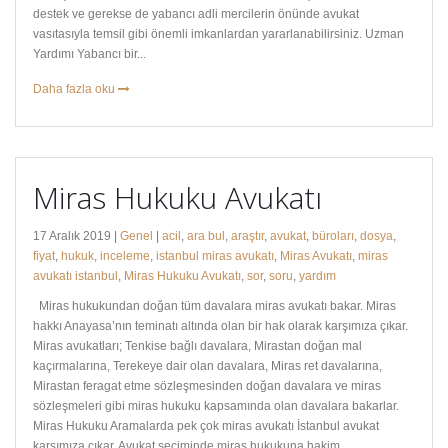
destek ve gerekse de yabancı adli mercilerin önünde avukat
vasıtasıyla temsil gibi önemli imkanlardan yararlanabilirsiniz. Uzman
Yardımı Yabancı bir...
Daha fazla oku
Miras Hukuku Avukatı
17 Aralık 2019 |
Genel
|
acil
,
ara bul
,
araştır
,
avukat
,
büroları
,
dosya
,
fiyat
,
hukuk
,
inceleme
,
istanbul miras avukatı
,
Miras Avukatı
,
miras
avukatı istanbul
,
Miras Hukuku Avukatı
,
sor
,
soru
,
yardım
Miras hukukundan doğan tüm davalara miras avukatı bakar. Miras
hakkı Anayasa’nın teminatı altında olan bir hak olarak karşımıza çıkar.
Miras avukatları; Tenkise bağlı davalara, Mirastan doğan mal
kaçırmalarına, Terekeye dair olan davalara, Miras ret davalarına,
Mirastan feragat etme sözleşmesinden doğan davalara ve miras
sözleşmeleri gibi miras hukuku kapsamında olan davalara bakarlar.
Miras Hukuku Aramalarda pek çok miras avukatı İstanbul avukat
karşımıza çıkar. Avukat seçiminde miras hukukuna hakim...