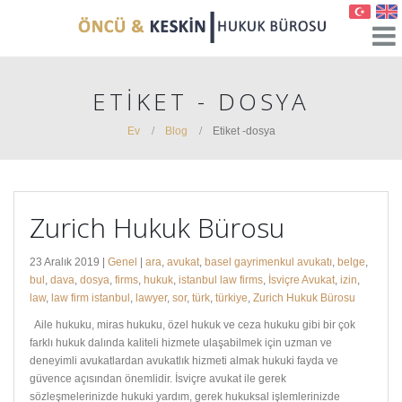
ETIKET - DOSYA
Ev
Blog
Etiket -
dosya
Zurich Hukuk Bürosu
23 Aralık 2019 |
Genel
|
ara
,
avukat
,
basel gayrimenkul avukatı
,
belge
,
bul
,
dava
,
dosya
,
firms
,
hukuk
,
istanbul law firms
,
İsviçre Avukat
,
izin
,
law
,
law firm istanbul
,
lawyer
,
sor
,
türk
,
türkiye
,
Zurich Hukuk Bürosu
Aile hukuku, miras hukuku, özel hukuk ve ceza hukuku gibi bir çok
farklı hukuk dalında kaliteli hizmete ulaşabilmek için uzman ve
deneyimli avukatlardan avukatlık hizmeti almak hukuki fayda ve
güvence açısından önemlidir. İsviçre avukat ile gerek
sözleşmelerinizde hukuki yardım, gerek hukuksal işlemlerinizde