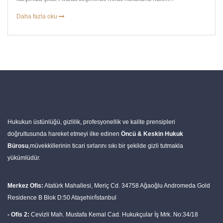
Daha fazla oku
Hukukun üstünlüğü, gizlilik, profesyonellik ve kalite prensipleri
doğrultusunda hareket etmeyi ilke edinen
Öncü & Keskin Hukuk
Bürosu
,müvekkillerinin ticari sırlarını sıkı bir şekilde gizli tutmakla
yükümlüdür.
Merkez Ofis:
Atatürk Mahallesi, Meriç Cd. 34758 Ağaoğlu Andromeda Gold
Residence B Blok D:50 Ataşehir/İstanbul
- Ofis 2:
Cevizli Mah. Mustafa Kemal Cad. Hukukçular İş Mrk. No:34/18