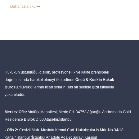
Daha fazla oku
Hukukun üstünlüğü, gizlilik, profesyonellik ve kalite prensipleri
doğrultusunda hareket etmeyi ilke edinen
Öncü & Keskin Hukuk
Bürosu
,müvekkillerinin ticari sırlarını sıkı bir şekilde gizli tutmakla
yükümlüdür.
Merkez Ofis:
Atatürk Mahallesi, Meriç Cd. 34758 Ağaoğlu Andromeda Gold
Residence B Blok D:50 Ataşehir/İstanbul
- Ofis 2:
Cevizli Mah. Mustafa Kemal Cad. Hukukçular İş Mrk. No:34/18
Kartal/ İstanbul (İstanbul Anadolu Adalet Sarayı Karşısı)