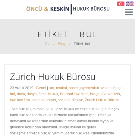
ETIKET - BUL
Ev
Blog
Etiket -
bul
Zurich Hukuk Bürosu
23 Aralık 2019 |
Genel
|
ara
,
avukat
,
basel gayrimenkul avukatı
,
belge
,
bul
,
dava
,
dosya
,
firms
,
hukuk
,
istanbul law firms
,
İsviçre Avukat
,
izin
,
law
,
law firm istanbul
,
lawyer
,
sor
,
türk
,
türkiye
,
Zurich Hukuk Bürosu
Aile hukuku, miras hukuku, özel hukuk ve ceza hukuku gibi bir çok
farklı hukuk dalında kaliteli hizmete ulaşabilmek için uzman ve
deneyimli avukatlardan avukatlık hizmeti almak hukuki fayda ve
güvence açısından önemlidir. İsviçre avukat ile gerek
sözleşmelerinizde hukuki yardım, gerek hukuksal işlemlerinizde