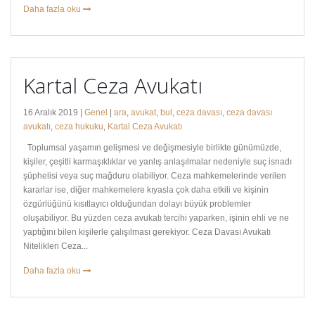
Daha fazla oku
Kartal Ceza Avukatı
16 Aralık 2019 |
Genel
|
ara
,
avukat
,
bul
,
ceza davası
,
ceza davası
avukatı
,
ceza hukuku
,
Kartal Ceza Avukatı
Toplumsal yaşamın gelişmesi ve değişmesiyle birlikte günümüzde,
kişiler, çeşitli karmaşıklıklar ve yanlış anlaşılmalar nedeniyle suç isnadı
şüphelisi veya suç mağduru olabiliyor. Ceza mahkemelerinde verilen
kararlar ise, diğer mahkemelere kıyasla çok daha etkili ve kişinin
özgürlüğünü kısıtlayıcı olduğundan dolayı büyük problemler
oluşabiliyor. Bu yüzden ceza avukatı tercihi yaparken, işinin ehli ve ne
yaptığını bilen kişilerle çalışılması gerekiyor. Ceza Davası Avukatı
Nitelikleri Ceza...
Daha fazla oku