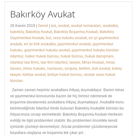
Bakırköy Avukat
26 Kasım 2019 |
Genel
|
ara
,
avukat
,
avukat numaraları
,
avukatlar
,
bakırköy
,
Bakırköy Avukat
,
Bakırköy Boşanma Avukatı
,
Bakırköy
Gayrimenkul Avukatı
,
bul
,
ceza hukuku avukatı
,
en iyi gayrimenkul
avukatı
,
en iyi türk avukatlar
,
gayrimenkul avukatı
,
gayrimenkul
hukuku
,
gayrimenkul hukuku avukat
,
gayrimenkul hukuku büroları
istanbul
,
halkın hukuk bürosu
,
hukuk bürosu
,
hukuk danışmanı
,
istanbul law firms
,
law firm istanbul
,
lawyer
,
Miras Avukatı
,
miras
davası
,
miras hukuku
,
numarası
,
sorgula
,
telefon
,
türk avukat
,
turkey
lawyer
,
türkiye avukat
,
türkiye hukuk bürosu
,
uluslar arası hukuk
büroları
Zaman zaman hepimiz avukatlara ihtiyaç duymaktayız. Bazen miras
ve gayrimenkul konusunda bazen de hiç birimiz istemesek de
boşanma davalarında avukatlara ihtiyaç duymaktayız. Avukatlık konu
belirlendiğinde İstanbul ilinde bulunan Bakırköy Avukatlık büroları bu
ihtiyacımıza cevap vermektedir. Bakırköy Boşanma Avukatı Herkesin
evliliği ile ilgili problemleri olabilir. Bu problemleri öncelikle kendi
içimizde çözmeyi denemeliyiz. Ancak problemler çözülemeyecek
boyutlara ulaştıysa ve boşanma tek çıkar yol...