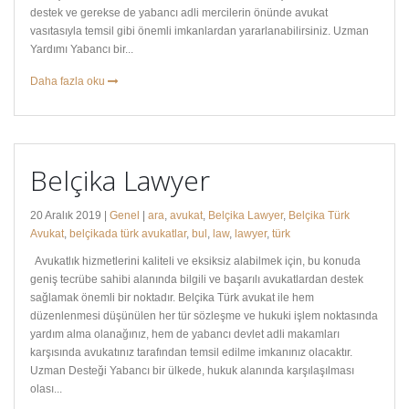
destek ve gerekse de yabancı adli mercilerin önünde avukat
vasıtasıyla temsil gibi önemli imkanlardan yararlanabilirsiniz. Uzman
Yardımı Yabancı bir...
Daha fazla oku
Belçika Lawyer
20 Aralık 2019 |
Genel
|
ara
,
avukat
,
Belçika Lawyer
,
Belçika Türk
Avukat
,
belçikada türk avukatlar
,
bul
,
law
,
lawyer
,
türk
Avukatlık hizmetlerini kaliteli ve eksiksiz alabilmek için, bu konuda
geniş tecrübe sahibi alanında bilgili ve başarılı avukatlardan destek
sağlamak önemli bir noktadır. Belçika Türk avukat ile hem
düzenlenmesi düşünülen her tür sözleşme ve hukuki işlem noktasında
yardım alma olanağınız, hem de yabancı devlet adli makamları
karşısında avukatınız tarafından temsil edilme imkanınız olacaktır.
Uzman Desteği Yabancı bir ülkede, hukuk alanında karşılaşılması
olası...