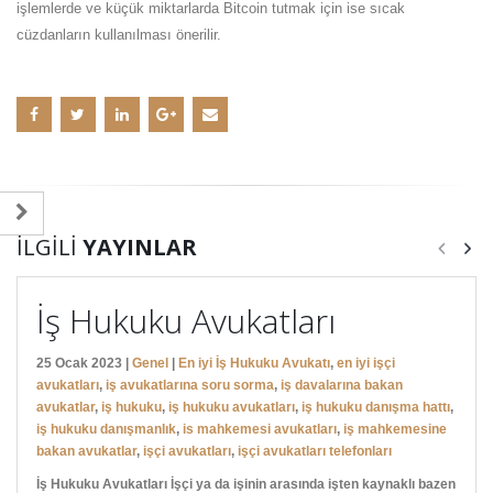
işlemlerde ve küçük miktarlarda Bitcoin tutmak için ise sıcak
cüzdanların kullanılması önerilir.
İLGILI
YAYINLAR
İş Hukuku Avukatları
25 Ocak 2023 |
Genel
|
En iyi İş Hukuku Avukatı
,
en iyi işçi
avukatları
,
iş avukatlarına soru sorma
,
iş davalarına bakan
avukatlar
,
iş hukuku
,
iş hukuku avukatları
,
iş hukuku danışma hattı
,
iş hukuku danışmanlık
,
is mahkemesi avukatları
,
iş mahkemesine
bakan avukatlar
,
işçi avukatları
,
işçi avukatları telefonları
İş Hukuku Avukatları İşçi ya da işinin arasında işten kaynaklı bazen