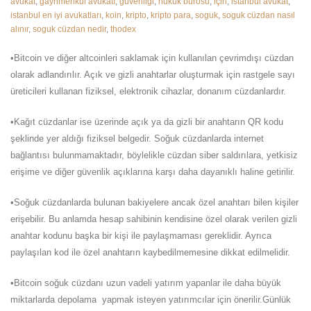
avukat
,
gayrimenkul avukatı
,
güvenligi
,
hukuk bürosu
,
için
,
istanbul avukat
,
istanbul en iyi avukatları
,
koin
,
kripto
,
kripto para
,
soguk
,
soguk cüzdan nasıl
alınır
,
soguk cüzdan nedir
,
thodex
•Bitcoin ve diğer altcoinleri saklamak için kullanılan çevrimdışı cüzdan
olarak adlandırılır. Açık ve gizli anahtarlar oluşturmak için rastgele sayı
üreticileri kullanan fiziksel, elektronik cihazlar, donanım cüzdanlardır.
•Kağıt cüzdanlar ise üzerinde açık ya da gizli bir anahtarın QR kodu
şeklinde yer aldığı fiziksel belgedir. Soğuk cüzdanlarda internet
bağlantısı bulunmamaktadır, böylelikle cüzdan siber saldırılara, yetkisiz
erişime ve diğer güvenlik açıklarına karşı daha dayanıklı haline getirilir.
•Soğuk cüzdanlarda bulunan bakiyelere ancak özel anahtarı bilen kişiler
erişebilir. Bu anlamda hesap sahibinin kendisine özel olarak verilen gizli
anahtar kodunu başka bir kişi ile paylaşmaması gereklidir. Ayrıca
paylaşılan kod ile özel anahtarın kaybedilmemesine dikkat edilmelidir.
•Bitcoin soğuk cüzdanı uzun vadeli yatırım yapanlar ile daha büyük
miktarlarda depolama yapmak isteyen yatırımcılar için önerilir.Günlük