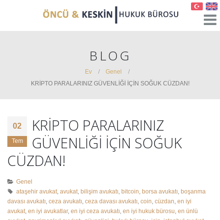
BLOG
Ev
Genel
KRİPTO PARALARINIZ GÜVENLİĞİ İÇİN SOĞUK CÜZDAN!
KRİPTO PARALARINIZ
02
GÜVENLİĞİ İÇİN SOĞUK
Tem
CÜZDAN!
Genel
ataşehir avukat
,
avukat
,
bilişim avukatı
,
bitcoin
,
borsa avukatı
,
boşanma
davası avukatı
,
ceza avukatı
,
ceza davası avukatı
,
coin
,
cüzdan
,
en iyi
avukat
,
en iyi avukatlar
,
en iyi ceza avukatı
,
en iyi hukuk bürosu
,
en ünlü